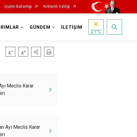
İçişleri Bakanlığı
Kırklareli Valiliği
IRIMLAR
GÜNDEM
İLETİŞİM
21
°C
Ayı Meclis Karar
eri
an Ayı Meclis Karar
eri