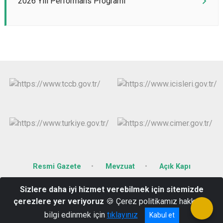
2026 Yılı Performans Programı
Resmi Gazete
Mevzuat
Açık Kapı
Sizlere daha iyi hizmet verebilmek için sitemizde
Karacaibrahim Mahallesi Mecidiye Sokak No:67 KIRKLARELİ
çerezlere yer veriyoruz
🍪 Çerez politikamız hakkında
0288 214 12 14
bilgi edinmek için
tıklayınız
Kabul et