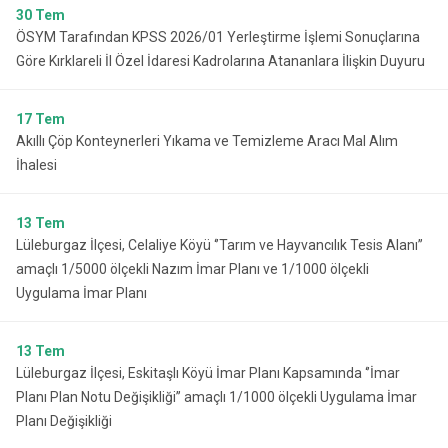
30
Tem
ÖSYM Tarafından KPSS 2026/01 Yerleştirme İşlemi Sonuçlarına
Göre Kırklareli İl Özel İdaresi Kadrolarına Atananlara İlişkin Duyuru
17
Tem
Akıllı Çöp Konteynerleri Yıkama ve Temizleme Aracı Mal Alım
İhalesi
13
Tem
Lüleburgaz İlçesi, Celaliye Köyü ‘’Tarım ve Hayvancılık Tesis Alanı’’
amaçlı 1/5000 ölçekli Nazım İmar Planı ve 1/1000 ölçekli
Uygulama İmar Planı
13
Tem
Lüleburgaz İlçesi, Eskitaşlı Köyü İmar Planı Kapsamında ‘’İmar
Planı Plan Notu Değişikliği’’ amaçlı 1/1000 ölçekli Uygulama İmar
Planı Değişikliği