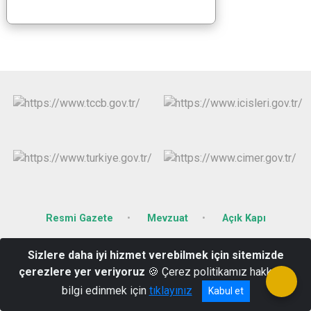
Resmi Gazete
Mevzuat
Açık Kapı
Karacaibrahim Mahallesi Mecidiye Sokak No:67 KIRKLARELİ
Sizlere daha iyi hizmet verebilmek için sitemizde
çerezlere yer veriyoruz
🍪 Çerez politikamız hakkında
0288 214 12 14
bilgi edinmek için
tıklayınız
Kabul et